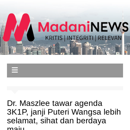
Skip
to
content
Dr. Maszlee tawar agenda
3K1P, janji Puteri Wangsa lebih
selamat, sihat dan berdaya
maju