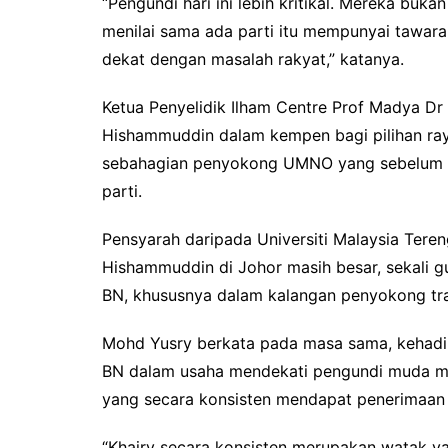
“Pengundi hari ini lebih kritikal. Mereka buk
menilai sama ada parti itu mempunyai tawara
dekat dengan masalah rakyat,” katanya.
Ketua Penyelidik Ilham Centre Prof Madya Dr
Hishammuddin dalam kempen bagi pilihan ray
sebahagian penyokong UMNO yang sebelum in
parti.
Pensyarah daripada Universiti Malaysia Tere
Hishammuddin di Johor masih besar, sekali
BN, khususnya dalam kalangan penyokong tradi
Mohd Yusry berkata pada masa sama, kehadir
BN dalam usaha mendekati pengundi muda me
yang secara konsisten mendapat penerimaan 
“Khairy secara konsisten merupakan watak y