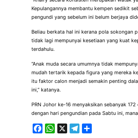
Kepulangannya membantu kempen sedikit se
pengundi yang sebelum ini belum berjaya di
Beliau berkata hal ini kerana pola sokongan
tidak lagi mempunyai kesetiaan yang kuat ke
terdahulu.
“Anak muda secara umumnya tidak mempunyai
mudah tertarik kepada figura yang mereka ke
itu faktor calon menjadi semakin penting d
ini,” katanya.
PRN Johor ke-16 menyaksikan sebanyak 172 
dengan hari pengundian pada Sabtu ini, ma
F
W
X
T
S