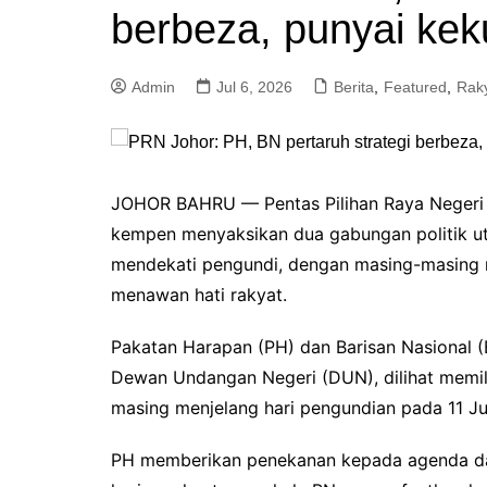
berbeza, punyai keku
a
m
Admin
Jul 6, 2026
Berita
,
Featured
,
Rak
JOHOR BAHRU — Pentas Pilihan Raya Negeri
kempen menyaksikan dua gabungan politik u
mendekati pengundi, dengan masing-masing 
menawan hati rakyat.
Pakatan Harapan (PH) dan Barisan Nasional (
Dewan Undangan Negeri (DUN), dilihat memil
masing menjelang hari pengundian pada 11 Jula
PH memberikan penekanan kepada agenda da