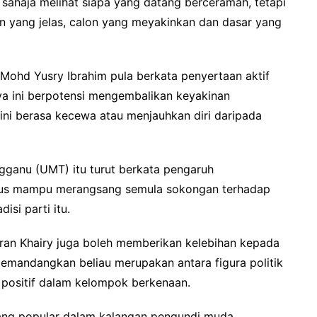
an sahaja melihat siapa yang datang berceramah, tetapi
n yang jelas, calon yang meyakinkan dan dasar yang
 Mohd Yusry Ibrahim pula berkata penyertaan aktif
a ini berpotensi mengembalikan keyakinan
i berasa kecewa atau menjauhkan diri daripada
ngganu (UMT) itu turut berkata pengaruh
 gus mampu merangsang semula sokongan terhadap
si parti itu.
an Khairy juga boleh memberikan kelebihan kepada
mandangkan beliau merupakan antara figura politik
positif dalam kelompok berkenaan.
ang popular dalam kalangan pengundi muda.