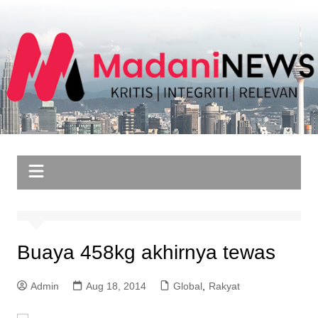
Skip
to
content
Buaya 458kg akhirnya tewas
Admin
Aug 18, 2014
Global
,
Rakyat