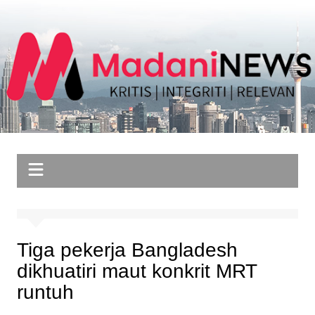
Skip
to
content
Tiga pekerja Bangladesh
dikhuatiri maut konkrit MRT
runtuh