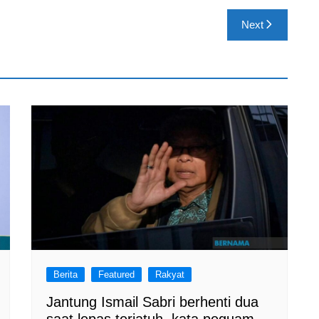
Next
Berita
Featured
Rakyat
Jantung Ismail Sabri berhenti dua
saat lepas terjatuh, kata peguam