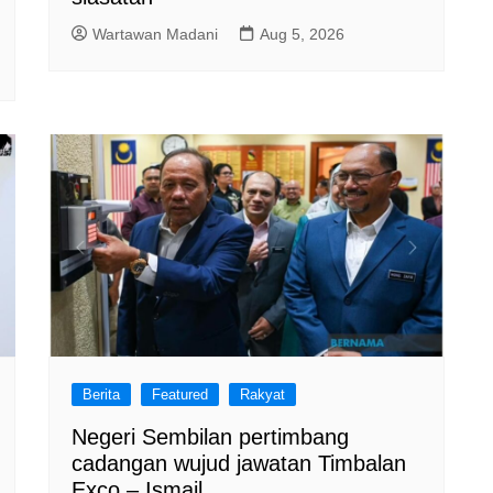
Wartawan Madani
Aug 5, 2026
Berita
Featured
Rakyat
Negeri Sembilan pertimbang
cadangan wujud jawatan Timbalan
Exco – Ismail