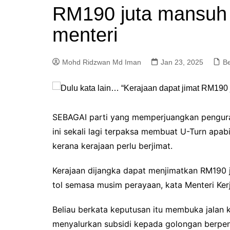
RM190 juta mansuh 
a
m
menteri
Mohd Ridzwan Md Iman
Jan 23, 2025
Be
SEBAGAI parti yang memperjuangkan pengura
ini sekali lagi terpaksa membuat U-Turn apab
kerana kerajaan perlu berjimat.
Kerajaan dijangka dapat menjimatkan RM190 j
tol semasa musim perayaan, kata Menteri Kerj
Beliau berkata keputusan itu membuka jalan 
menyalurkan subsidi kepada golongan berpe