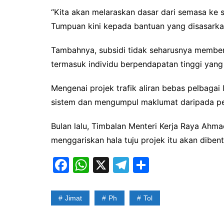
“Kita akan melaraskan dasar dari semasa ke 
Tumpuan kini kepada bantuan yang disasarka
Tambahnya, subsidi tidak seharusnya membe
termasuk individu berpendapatan tinggi yang
Mengenai projek trafik aliran bebas pelbagai
sistem dan mengumpul maklumat daripada pem
Bulan lalu, Timbalan Menteri Kerja Raya Ahm
menggariskan hala tuju projek itu akan diben
F
W
X
T
S
a
h
el
h
c
at
e
ar
Jimat
Ph
Tol
e
s
gr
e