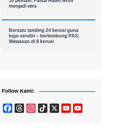
10 pemain, Faisal Halim terus
menjadi wira
Bersatu tanding 24 kerusi guna
logo sendiri – bertembung PAS,
Wawasan di 8 kerusi
Follow Kami:
F
T
In
Ti
X
Y
Y
a
hr
st
k
o
o
c
e
a
T
u
u