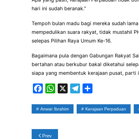
hari ini sudah beranak.”
Tempoh bulan madu bagi mereka sudah lama be
mempedulikan suara rakyat, tidak mustahil
selepas Pilihan Raya Umum Ke-16.
Bagaimana pula dengan Gabungan Rakyat Sa
bertahan atau berkubur bakal diketahui sele
siapa yang membentuk kerajaan pusat, part
F
W
X
T
S
a
h
el
h
c
at
e
ar
Anwar Ibrahim
Kerajaan Perpaduan
e
s
gr
e
b
A
a
Post
o
p
m
Prev