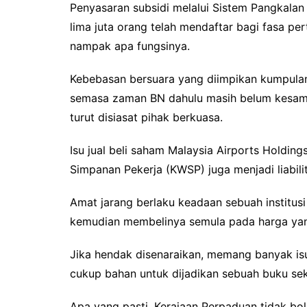
Penyasaran subsidi melalui Sistem Pangkalan 
lima juta orang telah mendaftar bagi fasa p
nampak apa fungsinya.
Kebebasan bersuara yang diimpikan kumpulan b
semasa zaman BN dahulu masih belum kesampa
turut disiasat pihak berkuasa.
Isu jual beli saham Malaysia Airports Hold
Simpanan Pekerja (KWSP) juga menjadi liabili
Amat jarang berlaku keadaan sebuah institu
kemudian membelinya semula pada harga yang
Jika hendak disenaraikan, memang banyak is
cukup bahan untuk dijadikan sebuah buku se
Apa yang pasti, Kerajaan Perpaduan tidak b