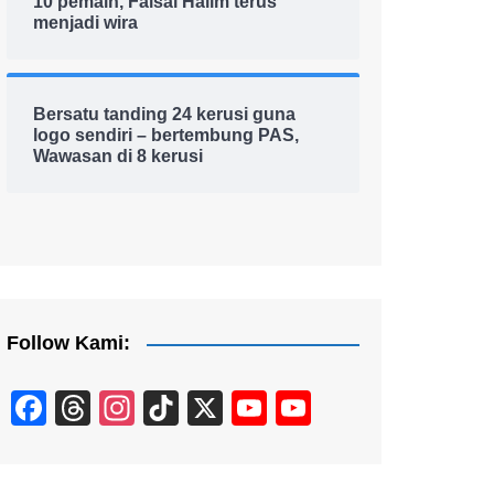
10 pemain, Faisal Halim terus
menjadi wira
Bersatu tanding 24 kerusi guna
logo sendiri – bertembung PAS,
Wawasan di 8 kerusi
Follow Kami:
F
T
In
Ti
X
Y
Y
a
hr
st
k
o
o
c
e
a
T
u
u