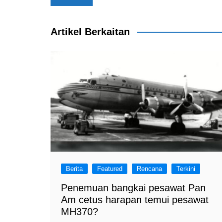
navigation
o
p
k
Artikel Berkaitan
Berita
Featured
Rencana
Terkini
Penemuan bangkai pesawat Pan
Am cetus harapan temui pesawat
MH370?