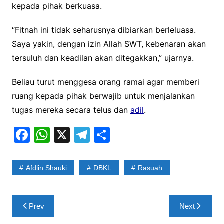
kepada pihak berkuasa.
“Fitnah ini tidak seharusnya dibiarkan berleluasa.
Saya yakin, dengan izin Allah SWT, kebenaran akan
tersuluh dan keadilan akan ditegakkan,” ujarnya.
Beliau turut menggesa orang ramai agar memberi
ruang kepada pihak berwajib untuk menjalankan
tugas mereka secara telus dan
adil
.
F
W
X
T
S
a
h
el
h
c
at
e
ar
Afdlin Shauki
DBKL
Rasuah
e
s
gr
e
b
A
a
Post
Prev
Next
o
p
m
navigation