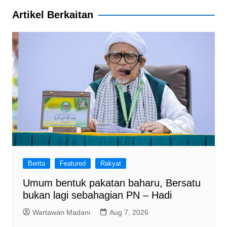
o
p
Artikel Berkaitan
k
Berita
Featured
Rakyat
Umum bentuk pakatan baharu, Bersatu
bukan lagi sebahagian PN – Hadi
Wartawan Madani
Aug 7, 2026