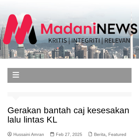
Skip
to
content
Gerakan bantah caj kesesakan
lalu lintas KL
Hussaini Amran
Feb 27, 2025
Berita
,
Featured