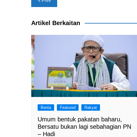
Prev
e
s
gr
e
navigation
b
A
a
o
p
m
Artikel Berkaitan
o
p
k
Berita
Featured
Rakyat
Umum bentuk pakatan baharu,
Bersatu bukan lagi sebahagian PN
– Hadi