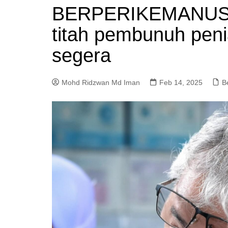
BERPERIKEMANUSIA
a
m
titah pembunuh pen
segera
Mohd Ridzwan Md Iman
Feb 14, 2025
B