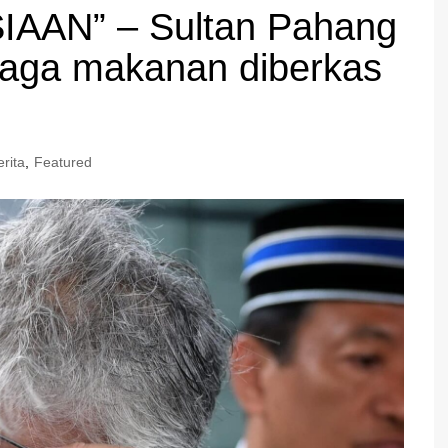
AN” – Sultan Pahang
iaga makanan diberkas
erita
,
Featured