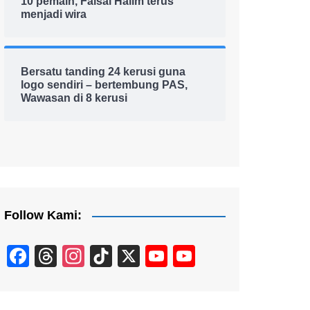
10 pemain, Faisal Halim terus
menjadi wira
Bersatu tanding 24 kerusi guna
logo sendiri – bertembung PAS,
Wawasan di 8 kerusi
Follow Kami:
F
T
In
Ti
X
Y
Y
a
hr
st
k
o
o
c
e
a
T
u
u