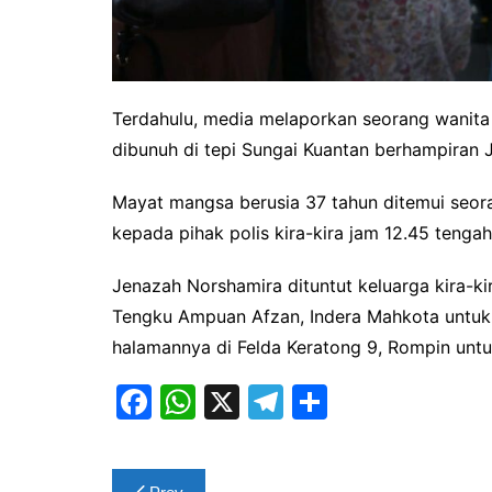
Terdahulu, media melaporkan seorang wanita
dibunuh di tepi Sungai Kuantan berhampiran
Mayat mangsa berusia 37 tahun ditemui seor
kepada pihak polis kira-kira jam 12.45 tengah 
Jenazah Norshamira dituntut keluarga kira-k
Tengku Ampuan Afzan, Indera Mahkota untu
halamannya di Felda Keratong 9, Rompin un
F
W
X
T
S
a
h
el
h
c
at
e
ar
Post