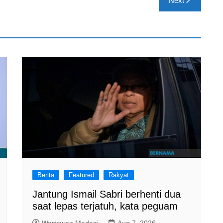
Next
Berita
Featured
Rakyat
Jantung Ismail Sabri berhenti dua
saat lepas terjatuh, kata peguam
Wartawan Madani
Aug 7, 2026