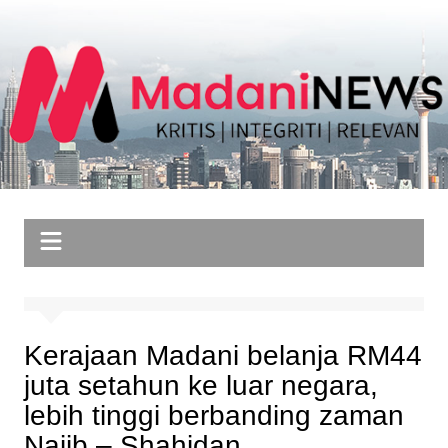
Skip
to
content
Kerajaan Madani belanja RM44
juta setahun ke luar negara,
lebih tinggi berbanding zaman
Najib – Shahidan