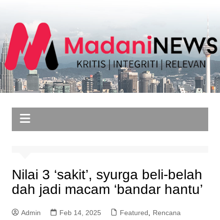
Skip
to
content
Nilai 3 ‘sakit’, syurga beli-belah
dah jadi macam ‘bandar hantu’
Admin
Feb 14, 2025
Featured
,
Rencana