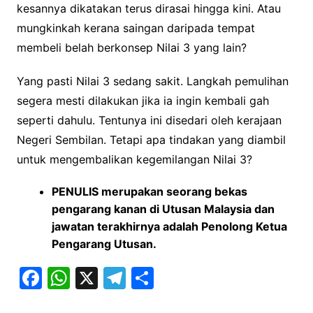
kesannya dikatakan terus dirasai hingga kini. Atau
mungkinkah kerana saingan daripada tempat
membeli belah berkonsep Nilai 3 yang lain?
Yang pasti Nilai 3 sedang sakit. Langkah pemulihan
segera mesti dilakukan jika ia ingin kembali gah
seperti dahulu. Tentunya ini disedari oleh kerajaan
Negeri Sembilan. Tetapi apa tindakan yang diambil
untuk mengembalikan kegemilangan Nilai 3?
PENULIS merupakan seorang bekas
pengarang kanan di Utusan Malaysia dan
jawatan terakhirnya adalah Penolong Ketua
Pengarang Utusan.
F
W
X
T
S
a
h
el
h