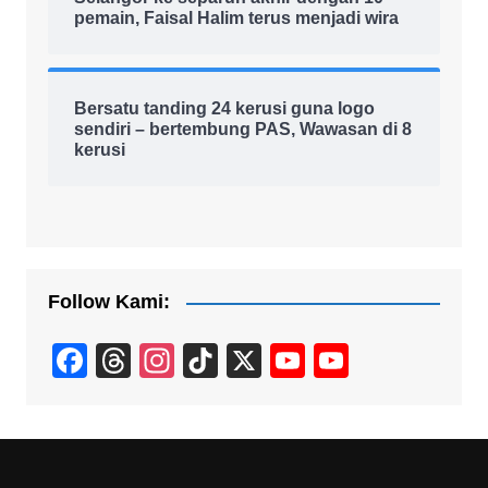
pemain, Faisal Halim terus menjadi wira
Bersatu tanding 24 kerusi guna logo
sendiri – bertembung PAS, Wawasan di 8
kerusi
Follow Kami:
F
T
In
Ti
X
Y
Y
a
hr
st
k
o
o
c
e
a
T
u
u
e
a
gr
o
T
T