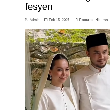
fesyen
a
m
Admin
Feb 15, 2025
Featured
,
Hiburan