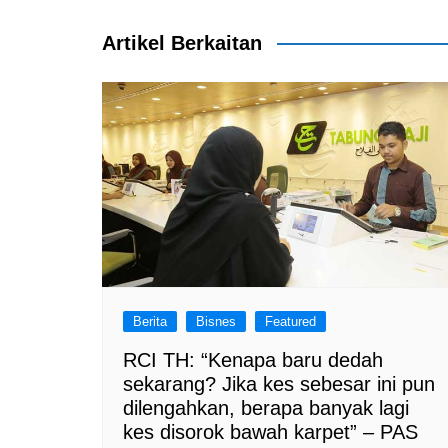
navigation
o
p
k
Artikel Berkaitan
Berita
Bisnes
Featured
RCI TH: “Kenapa baru dedah
sekarang? Jika kes sebesar ini pun
dilengahkan, berapa banyak lagi
kes disorok bawah karpet” – PAS