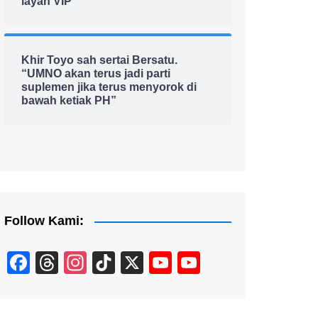
layan VIP
Khir Toyo sah sertai Bersatu.
“UMNO akan terus jadi parti
suplemen jika terus menyorok di
bawah ketiak PH”
Follow Kami:
F
T
In
Ti
X
Y
Y
a
hr
st
k
o
o
c
e
a
T
u
u