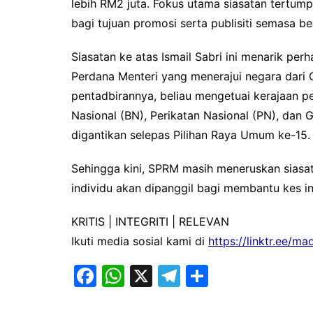
lebih RM2 juta. Fokus utama siasatan tertu
bagi tujuan promosi serta publisiti semasa be
Siasatan ke atas Ismail Sabri ini menarik p
Perdana Menteri yang menerajui negara dar
pentadbirannya, beliau mengetuai kerajaan p
Nasional (BN), Perikatan Nasional (PN), dan
digantikan selepas Pilihan Raya Umum ke-15.
Sehingga kini, SPRM masih meneruskan siasa
individu akan dipanggil bagi membantu kes in
KRITIS | INTEGRITI | RELEVAN
Ikuti media sosial kami di
https://linktr.ee/m
F
W
X
T
S
a
h
el
h