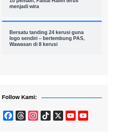
10 pemain, Faisal Halim terus
menjadi wira
Bersatu tanding 24 kerusi guna
logo sendiri – bertembung PAS,
Wawasan di 8 kerusi
Follow Kami:
F
T
In
Ti
X
Y
Y
a
hr
st
k
o
o
c
e
a
T
u
u