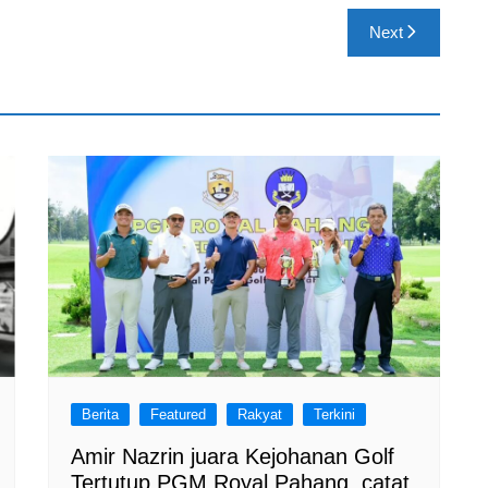
Next
Berita
Featured
Rakyat
Terkini
Amir Nazrin juara Kejohanan Golf
Tertutup PGM Royal Pahang, catat