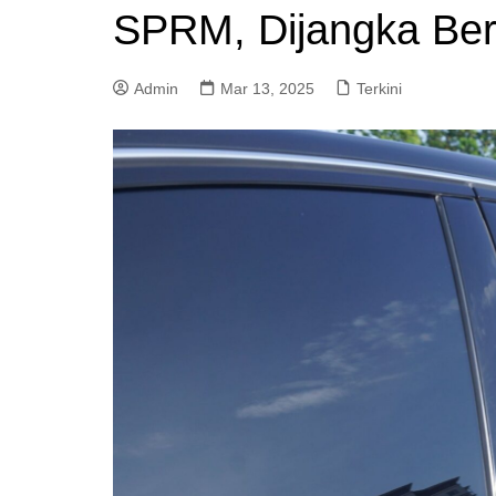
SPRM, Dijangka Be
a
m
Admin
Mar 13, 2025
Terkini