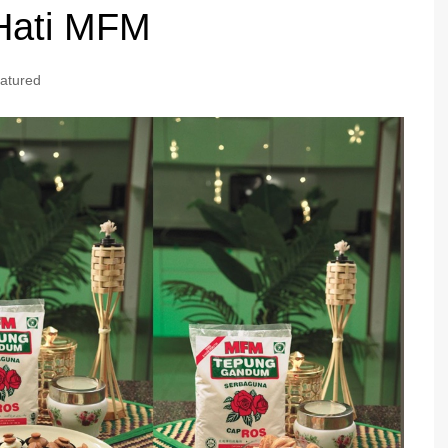
 Hati MFM
atured