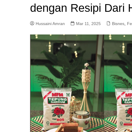
dengan Resipi Dari
a
m
Hussaini Amran
Mar 11, 2025
Bisnes
,
Fe