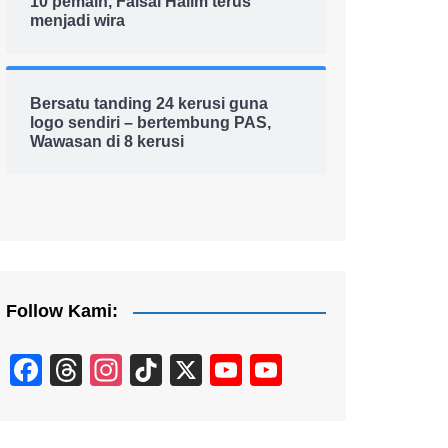
10 pemain, Faisal Halim terus
menjadi wira
Bersatu tanding 24 kerusi guna
logo sendiri – bertembung PAS,
Wawasan di 8 kerusi
Follow Kami:
F
T
In
Ti
X
Y
Y
a
hr
st
k
o
o
c
e
a
T
u
u