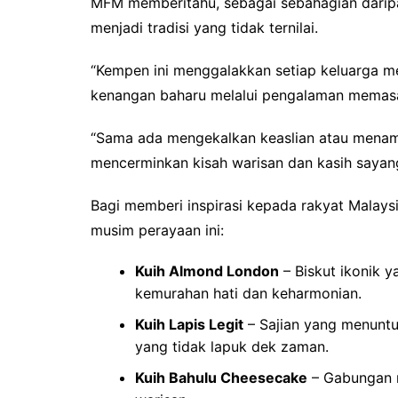
MFM memberitahu, sebagai sebahagian daripa
menjadi tradisi yang tidak ternilai.
“Kempen ini menggalakkan setiap keluarga m
kenangan baharu melalui pengalaman memas
“Sama ada mengekalkan keaslian atau menamba
mencerminkan kisah warisan dan kasih sayang
Bagi memberi inspirasi kepada rakyat Malays
musim perayaan ini:
Kuih Almond London
– Biskut ikonik y
kemurahan hati dan keharmonian.
Kuih Lapis Legit
– Sajian yang menuntu
yang tidak lapuk dek zaman.
Kuih Bahulu Cheesecake
– Gabungan m