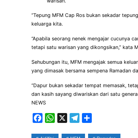
warisan.
“Tepung MFM Cap Ros bukan sekadar tepung, 
keluarga kita.
“Apabila seorang nenek mengajar cucunya ca
tetapi satu warisan yang dikongsikan,” kata 
Sehubungan itu, MFM mengajak semua keluarg
yang dimasak bersama sempena Ramadan dan Ai
“Dapur bukan sekadar tempat memasak, tetapi
dan kasih sayang diwariskan dari satu gener
NEWS
F
W
X
T
S
a
h
el
h
c
at
e
ar