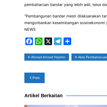
pembaharuan bandar yang lebih adil, telus dan
“Pembangunan bandar mesti dilaksanakan tan
mengorbankan keseimbangan sosioekonomi ya
NEWS
F
W
X
T
S
a
h
el
h
c
at
e
ar
Ahmad Amzad Hashim
Akta Pembaharuan
e
s
gr
e
b
A
a
Post
o
p
m
Prev
navigation
o
p
k
Artikel Berkaitan