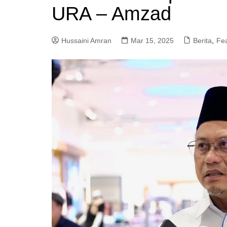
URA – Amzad
a
m
Hussaini Amran
Mar 15, 2025
Berita
,
Fe