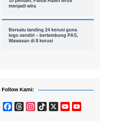
10 pemain, Faisal Halim terus
menjadi wira
Bersatu tanding 24 kerusi guna
logo sendiri – bertembung PAS,
Wawasan di 8 kerusi
Follow Kami:
F
T
In
Ti
X
Y
Y
a
hr
st
k
o
o
c
e
a
T
u
u