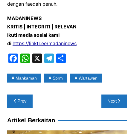
dengan faedah penuh.
MADANINEWS
KRITIS | INTEGRITI | RELEVAN
Ikuti media sosial kami
di
https://linktr.ee/madaninews
F
W
X
T
S
a
h
el
h
c
at
e
ar
Mahkamah
Sprm
Wartawan
e
s
gr
e
b
A
a
Post
Prev
Next
o
p
m
navigation
o
p
Artikel Berkaitan
k