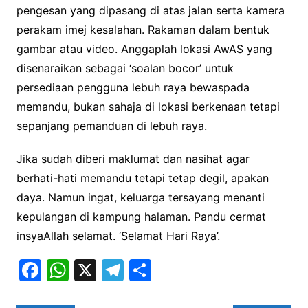
pengesan yang dipasang di atas jalan serta kamera
perakam imej kesalahan. Rakaman dalam bentuk
gambar atau video. Anggaplah lokasi AwAS yang
disenaraikan sebagai ‘soalan bocor’ untuk
persediaan pengguna lebuh raya bewaspada
memandu, bukan sahaja di lokasi berkenaan tetapi
sepanjang pemanduan di lebuh raya.
Jika sudah diberi maklumat dan nasihat agar
berhati-hati memandu tetapi tetap degil, apakan
daya. Namun ingat, keluarga tersayang menanti
kepulangan di kampung halaman. Pandu cermat
insyaAllah selamat. ‘Selamat Hari Raya’.
F
W
X
T
S
a
h
el
h