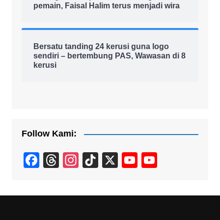
pemain, Faisal Halim terus menjadi wira
Bersatu tanding 24 kerusi guna logo
sendiri – bertembung PAS, Wawasan di 8
kerusi
Follow Kami:
F
T
In
Ti
X
Y
Y
a
hr
st
k
o
o
c
e
a
T
u
u
e
a
gr
o
T
T