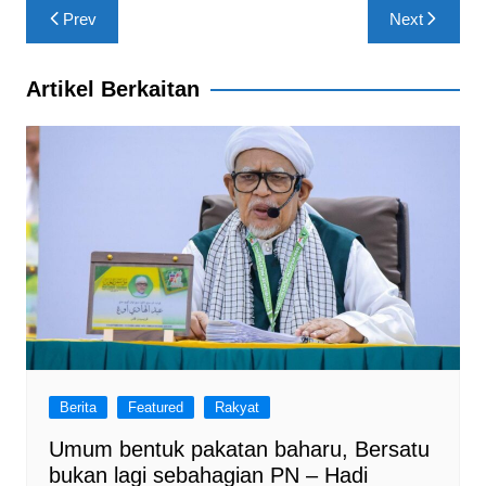
c
at
e
ar
Post
Prev
Next
e
s
gr
e
navigation
b
A
a
Artikel Berkaitan
o
p
m
o
p
k
Berita
Featured
Rakyat
Umum bentuk pakatan baharu, Bersatu
bukan lagi sebahagian PN – Hadi