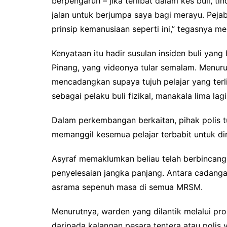
berpengaruh – jika terlibat dalam kes buli, ti
jalan untuk berjumpa saya bagi merayu. Peja
prinsip kemanusiaan seperti ini,” tegasnya men
Kenyataan itu hadir susulan insiden buli ya
Pinang, yang videonya tular semalam. Menuru
mencadangkan supaya tujuh pelajar yang terli
sebagai pelaku buli fizikal, manakala lima lag
Dalam perkembangan berkaitan, pihak polis 
memanggil kesemua pelajar terbabit untuk d
Asyraf memaklumkan beliau telah berbincang
penyelesaian jangka panjang. Antara cadan
asrama sepenuh masa di semua MRSM.
Menurutnya, warden yang dilantik melalui pros
daripada kalangan pesara tentera atau polis