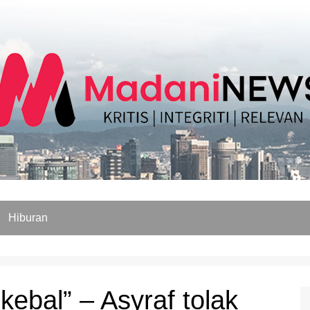
Hiburan
kebal” – Asyraf tolak