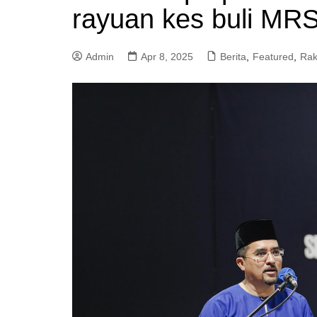
rayuan kes buli MR
a
m
Admin
Apr 8, 2025
Berita
,
Featured
,
Rak