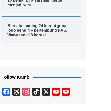
10 pemain, Faisal Halim terus
menjadi wira
Bersatu tanding 24 kerusi guna
logo sendiri – bertembung PAS,
Wawasan di 8 kerusi
Follow Kami:
F
T
In
Ti
X
Y
Y
a
hr
st
k
o
o
c
e
a
T
u
u