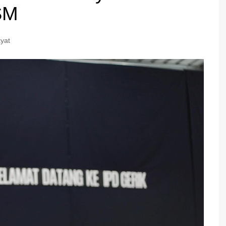
SM
yat