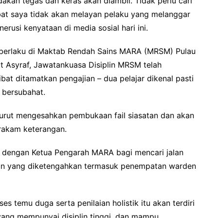
ndakan tegas dan keras akan diambil. Tidak perlu cari
bat saya tidak akan melayan pelaku yang melanggar
erusi kenyataan di media sosial hari ini.
ng berlaku di Maktab Rendah Sains MARA (MRSM) Pulau
t Asyraf, Jawatankuasa Disiplin MRSM telah
bat ditamatkan pengajian – dua pelajar dikenal pasti
i bersubahat.
turut mengesahkan pembukaan fail siasatan dan akan
irakam keterangan.
 dengan Ketua Pengarah MARA bagi mencari jalan
gan yang diketengahkan termasuk penempatan warden
es temu duga serta penilaian holistik itu akan terdiri
 yang mempunyai disiplin tinggi, dan mampu