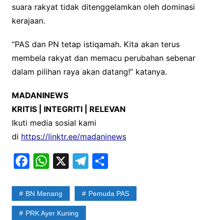
suara rakyat tidak ditenggelamkan oleh dominasi
kerajaan.
“PAS dan PN tetap istiqamah. Kita akan terus
membela rakyat dan memacu perubahan sebenar
dalam pilihan raya akan datang!” katanya.
MADANINEWS
KRITIS | INTEGRITI | RELEVAN
Ikuti media sosial kami
di
https://linktr.ee/madaninews
F
W
X
T
S
a
h
el
h
c
at
e
ar
BN Menang
Pemuda PAS
e
s
gr
e
PRK Ayer Kuning