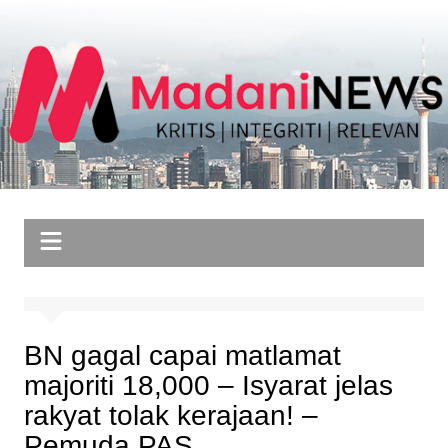
Skip
to
content
BN gagal capai matlamat
majoriti 18,000 – Isyarat jelas
rakyat tolak kerajaan! –
Pemuda PAS