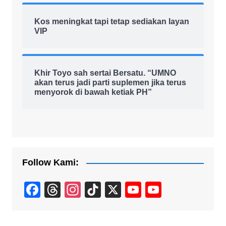
Kos meningkat tapi tetap sediakan layan
VIP
Khir Toyo sah sertai Bersatu. “UMNO
akan terus jadi parti suplemen jika terus
menyorok di bawah ketiak PH”
Follow Kami:
F
T
In
Ti
X
Y
Y
a
hr
st
k
o
o
c
e
a
T
u
u