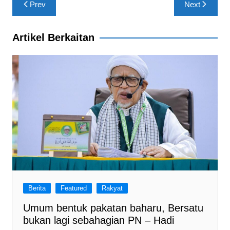
Post
o
p
Prev
Next
navigation
k
Artikel Berkaitan
Berita
Featured
Rakyat
Umum bentuk pakatan baharu, Bersatu
bukan lagi sebahagian PN – Hadi