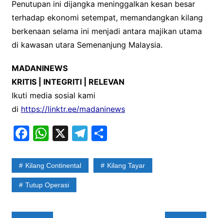
Penutupan ini dijangka meninggalkan kesan besar
terhadap ekonomi setempat, memandangkan kilang
berkenaan selama ini menjadi antara majikan utama
di kawasan utara Semenanjung Malaysia.
MADANINEWS
KRITIS | INTEGRITI | RELEVAN
Ikuti media sosial kami
di
https://linktr.ee/madaninews
F
W
X
T
S
a
h
el
h
c
at
e
ar
Kilang Continental
Kilang Tayar
e
s
gr
e
Tutup Operasi
b
A
a
o
p
m