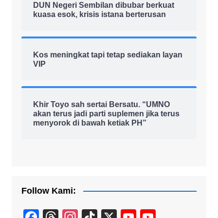
DUN Negeri Sembilan dibubar berkuat
kuasa esok, krisis istana berterusan
Kos meningkat tapi tetap sediakan layan
VIP
Khir Toyo sah sertai Bersatu. “UMNO
akan terus jadi parti suplemen jika terus
menyorok di bawah ketiak PH”
Follow Kami:
F
T
In
Ti
X
Y
Y