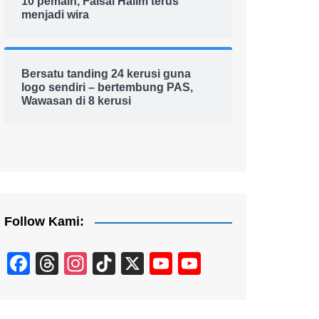
10 pemain, Faisal Halim terus
menjadi wira
Bersatu tanding 24 kerusi guna
logo sendiri – bertembung PAS,
Wawasan di 8 kerusi
Follow Kami:
F
T
In
Ti
X
Y
Y
a
hr
st
k
o
o
c
e
a
T
u
u