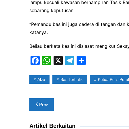
lampu kecuali kawasan berhampiran Tasik Ban
sebarang keputusan.
“Pemandu bas ini juga cedera di tangan dan
katanya.
Beliau berkata kes ini disiasat mengikut Se
F
W
X
T
S
a
h
el
h
c
at
e
ar
Alza
Bas Terbalik
Ketua Polis Pera
e
s
gr
e
b
A
a
Post
o
p
m
Prev
navigation
o
p
k
Artikel Berkaitan