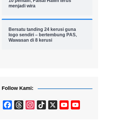
10 pemain, Faisal Halim terus
menjadi wira
Bersatu tanding 24 kerusi guna
logo sendiri – bertembung PAS,
Wawasan di 8 kerusi
Follow Kami:
F
T
In
Ti
X
Y
Y
a
hr
st
k
o
o
c
e
a
T
u
u