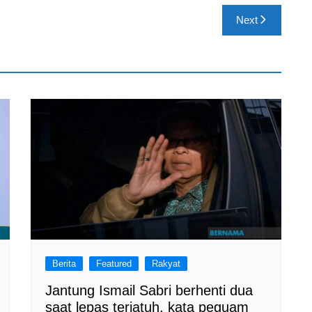
Next
Berita
Featured
Rakyat
Jantung Ismail Sabri berhenti dua
saat lepas terjatuh, kata peguam