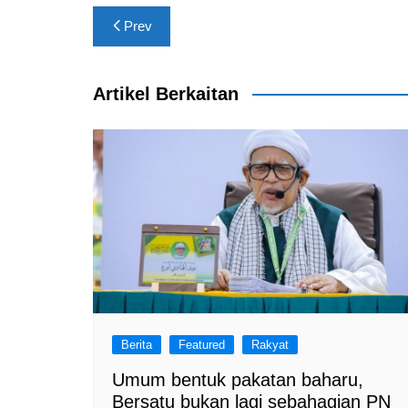
b
A
a
Post
o
p
m
Prev
navigation
o
p
k
Artikel Berkaitan
Berita
Featured
Rakyat
Umum bentuk pakatan baharu,
Bersatu bukan lagi sebahagian PN