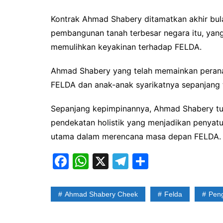
Kontrak Ahmad Shabery ditamatkan akhir bula
pembangunan tanah terbesar negara itu, yang
memulihkan keyakinan terhadap FELDA.
Ahmad Shabery yang telah memainkan peran
FELDA dan anak-anak syarikatnya sepanjang 
Sepanjang kepimpinannya, Ahmad Shabery tu
pendekatan holistik yang menjadikan penyatu
utama dalam merencana masa depan FELDA
F
W
X
T
S
a
h
el
h
c
at
e
ar
Ahmad Shabery Cheek
Felda
Peng
e
s
gr
e