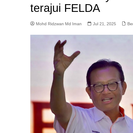
terajui FELDA
a
m
Mohd Ridzwan Md Iman
Jul 21, 2025
Ber