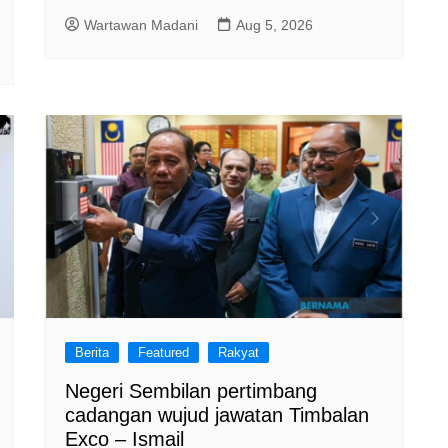
Wartawan Madani
Aug 5, 2026
Berita
Featured
Rakyat
Negeri Sembilan pertimbang
cadangan wujud jawatan Timbalan
Exco – Ismail