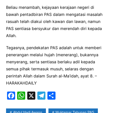
​Beliau menambah, kejayaan kerajaan negeri di
bawah pentadbiran PAS dalam mengatasi masalah
rasuah telah diakui oleh kawan dan lawan, namun
PAS sentiasa bersyukur dan merendah diri kepada
Allah.
​Tegasnya, pendekatan PAS adalah untuk memberi
penerangan melalui hujah (menerang), bukannya
menyerang, serta sentiasa berlaku adil kepada
semua pihak termasuk musuh, selaras dengan
perintah Allah dalam Surah al-Ma’idah, ayat 8. –
HARAKAHDAILY
F
W
X
T
S
a
h
el
h
c
at
e
ar
Abdul Hadi Awang
Muktamar Tahunan PAS