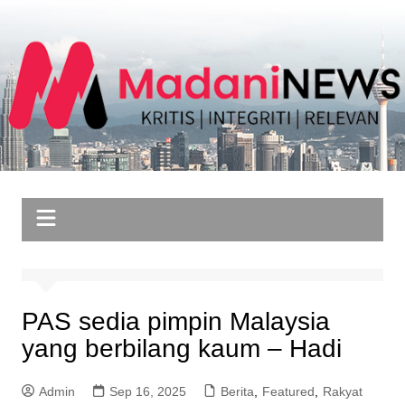
Skip
to
content
PAS sedia pimpin Malaysia
yang berbilang kaum – Hadi
Admin
Sep 16, 2025
Berita
,
Featured
,
Rakyat