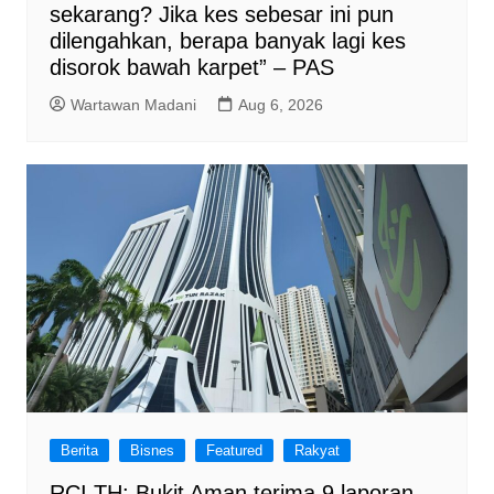
sekarang? Jika kes sebesar ini pun
dilengahkan, berapa banyak lagi kes
disorok bawah karpet” – PAS
Wartawan Madani
Aug 6, 2026
Berita
Bisnes
Featured
Rakyat
RCI TH: Bukit Aman terima 9 laporan