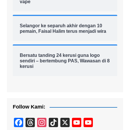
vape
Selangor ke separuh akhir dengan 10
pemain, Faisal Halim terus menjadi wira
Bersatu tanding 24 kerusi guna logo
sendiri – bertembung PAS, Wawasan di 8
kerusi
Follow Kami:
F
T
In
Ti
X
Y
Y