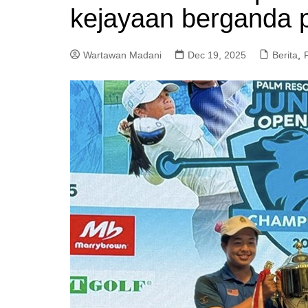
kejayaan berganda p
a
m
Wartawan Madani
Dec 19, 2025
Berita
,