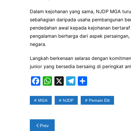
Dalam kejohanan yang sama, NJDP MGA turu
sebahagian daripada usaha pembangunan ber
pendedahan awal kepada kejohanan bertaraf
pengalaman berharga dari aspek persaingan, 
negara.
Langkah berkenaan selaras dengan komitmen
junior yang bersedia bersaing di peringkat
F
W
X
T
S
a
h
el
h
c
at
e
ar
MGA
NJDP
Pemain Elit
e
s
gr
e
b
A
a
Post
o
p
m
Prev