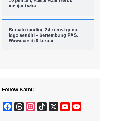
10 pemain, Faisal Halim terus
menjadi wira
Bersatu tanding 24 kerusi guna
logo sendiri – bertembung PAS,
Wawasan di 8 kerusi
Follow Kami:
F
T
In
Ti
X
Y
Y
a
hr
st
k
o
o
c
e
a
T
u
u