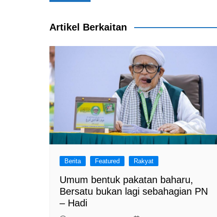
navigation
o
p
k
Artikel Berkaitan
Berita
Featured
Rakyat
Umum bentuk pakatan baharu,
Bersatu bukan lagi sebahagian PN
– Hadi