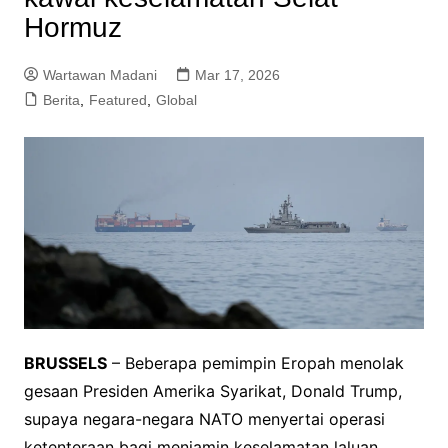
Hormuz
Wartawan Madani
Mar 17, 2026
Berita
,
Featured
,
Global
BRUSSELS
– Beberapa pemimpin Eropah menolak
gesaan Presiden Amerika Syarikat, Donald Trump,
supaya negara-negara NATO menyertai operasi
ketenteraan bagi menjamin keselamatan laluan