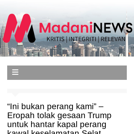
Skip
to
content
“Ini bukan perang kami” –
Eropah tolak gesaan Trump
untuk hantar kapal perang
kawal keselamatan Selat