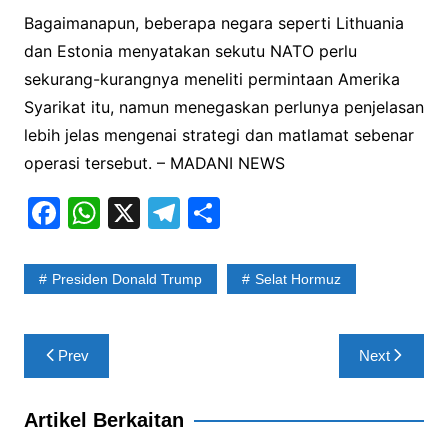
Bagaimanapun, beberapa negara seperti Lithuania
dan Estonia menyatakan sekutu NATO perlu
sekurang-kurangnya meneliti permintaan Amerika
Syarikat itu, namun menegaskan perlunya penjelasan
lebih jelas mengenai strategi dan matlamat sebenar
operasi tersebut. – MADANI NEWS
F
W
X
T
S
a
h
el
h
c
at
e
ar
Presiden Donald Trump
Selat Hormuz
e
s
gr
e
b
A
a
Post
Prev
Next
o
p
m
navigation
o
p
Artikel Berkaitan
k