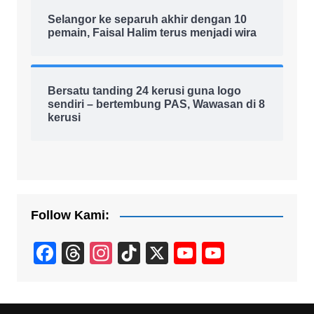
Selangor ke separuh akhir dengan 10
pemain, Faisal Halim terus menjadi wira
Bersatu tanding 24 kerusi guna logo
sendiri – bertembung PAS, Wawasan di 8
kerusi
Follow Kami:
F
T
In
Ti
X
Y
Y
a
hr
st
k
o
o
c
e
a
T
u
u