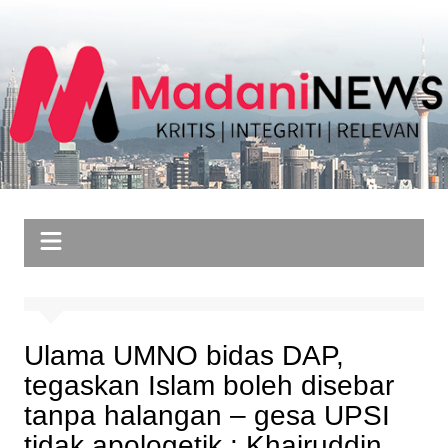
Skip
to
content
Ulama UMNO bidas DAP,
tegaskan Islam boleh disebar
tanpa halangan – gesa UPSI
tidak apologetik : Khairuddin