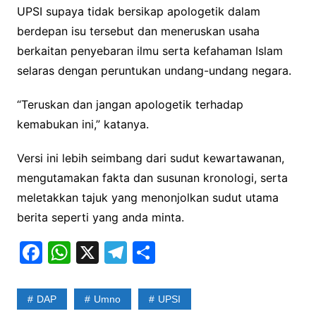
UPSI supaya tidak bersikap apologetik dalam
berdepan isu tersebut dan meneruskan usaha
berkaitan penyebaran ilmu serta kefahaman Islam
selaras dengan peruntukan undang-undang negara.
“Teruskan dan jangan apologetik terhadap
kemabukan ini,” katanya.
Versi ini lebih seimbang dari sudut kewartawanan,
mengutamakan fakta dan susunan kronologi, serta
meletakkan tajuk yang menonjolkan sudut utama
berita seperti yang anda minta.
F
W
X
T
S
a
h
el
h
c
at
e
ar
DAP
Umno
UPSI