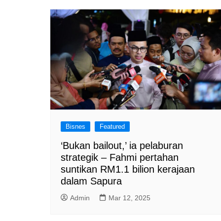
a
m
Bisnes
Featured
‘Bukan bailout,’ ia pelaburan
strategik – Fahmi pertahan
suntikan RM1.1 bilion kerajaan
dalam Sapura
Admin
Mar 12, 2025