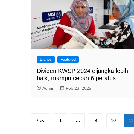
Bisnes
Featured
Dividen KWSP 2024 dijangka lebih
baik, mampu cecah 6 peratus
Admin
Feb 23, 2025
Posts
Prev
1
…
9
10
11
pagination