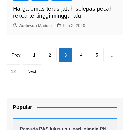
Harga emas terus jatuh selepas pecah
rekod tertinggi minggu lalu
Wartawan Madani
Feb 2, 2026
Posts
Prev
1
2
3
4
5
…
pagination
12
Next
Popular
Pemuda PAS lulus usul parti pimpin PN,