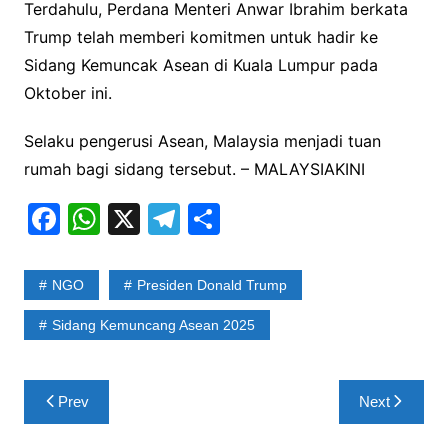
Terdahulu, Perdana Menteri Anwar Ibrahim berkata
Trump telah memberi komitmen untuk hadir ke
Sidang Kemuncak Asean di Kuala Lumpur pada
Oktober ini.
Selaku pengerusi Asean, Malaysia menjadi tuan
rumah bagi sidang tersebut. – MALAYSIAKINI
F
W
X
T
S
a
h
el
h
c
at
e
ar
NGO
Presiden Donald Trump
e
s
gr
e
Sidang Kemuncang Asean 2025
b
A
a
o
p
m
Post
o
p
Prev
Next
navigation
k