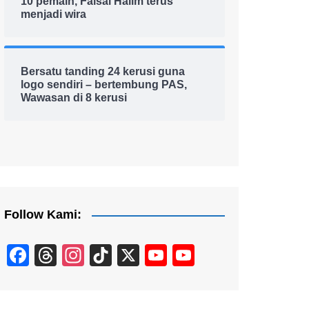
10 pemain, Faisal Halim terus
menjadi wira
Bersatu tanding 24 kerusi guna
logo sendiri – bertembung PAS,
Wawasan di 8 kerusi
Follow Kami:
F
T
In
Ti
X
Y
Y
a
hr
st
k
o
o
c
e
a
T
u
u