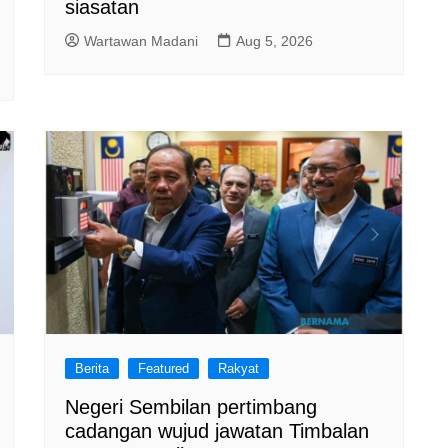
siasatan
Wartawan Madani
Aug 5, 2026
Berita
Featured
Rakyat
Negeri Sembilan pertimbang
cadangan wujud jawatan Timbalan