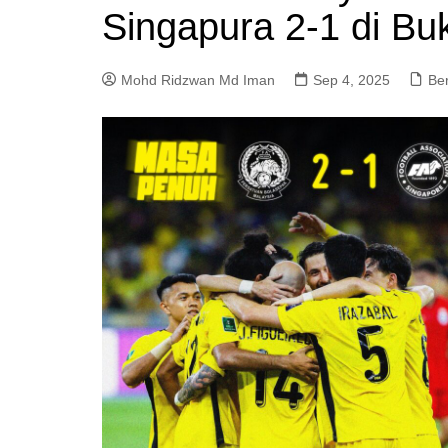
Singapura 2-1 di Buki
a
m
Mohd Ridzwan Md Iman
Sep 4, 2025
Ber