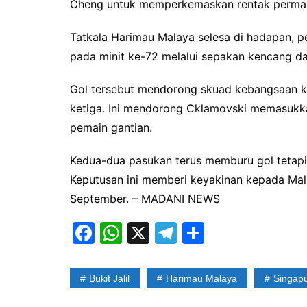
Cheng untuk memperkemaskan rentak permai
Tatkala Harimau Malaya selesa di hadapan, pe
pada minit ke-72 melalui sepakan kencang dar
Gol tersebut mendorong skuad kebangsaan k
ketiga. Ini mendorong Cklamovski memasukk
pemain gantian.
Kedua-dua pasukan terus memburu gol tetapi
Keputusan ini memberi keyakinan kepada Mal
September. – MADANI NEWS
F
W
X
T
S
a
h
el
h
c
at
e
ar
Bukit Jalil
Harimau Malaya
Singap
e
s
gr
e