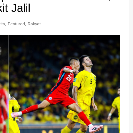
t Jalil
ita
,
Featured
,
Rakyat